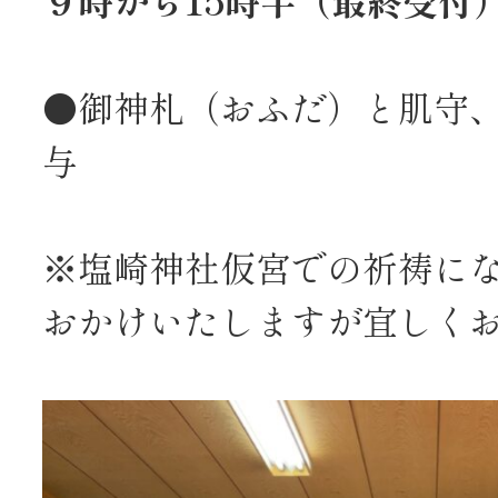
●御神札（おふだ）と肌守
与
※塩崎神社仮宮での祈祷に
おかけいたしますが宜しく