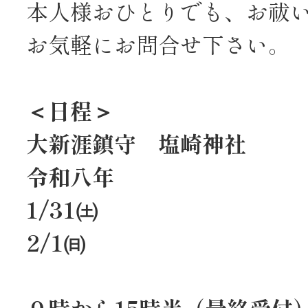
本人様おひとりでも、お祓
お気軽にお問合せ下さい。
＜
日程
＞
大新涯鎮守 塩崎神社
令和八年
1/31㈯
2/1㈰
９時から15時半（最終受付