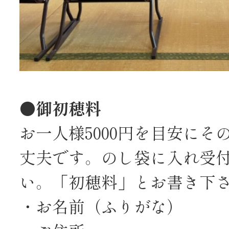
●御初穂料
お一人様5000円を目安にそ
丈夫です。のし袋に入れ受
い。「初穂料」とお書き下
・お名前（ふりがな）