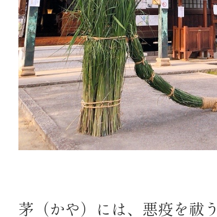
茅（かや）には、悪疫を祓