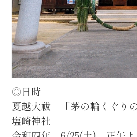
◎日時
夏越大祓 「茅の輪くぐり
塩崎神社
令和四年 6/25(土) 正