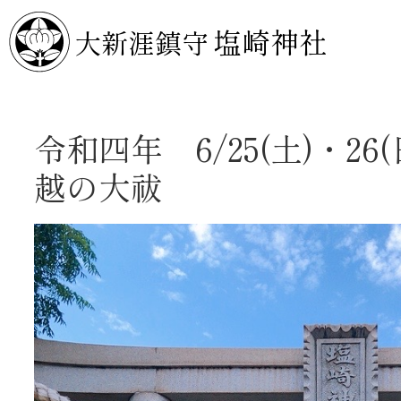
塩崎神社
大新涯鎮守
令和四年 6/25(土)・26(
越の大祓